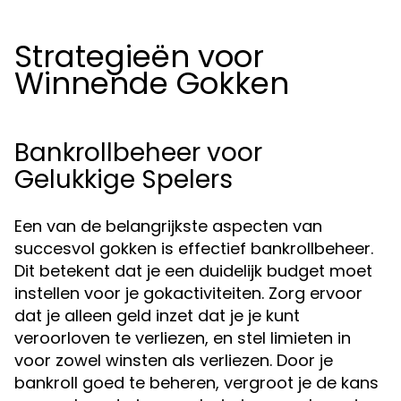
Strategieën voor
Winnende Gokken
Bankrollbeheer voor
Gelukkige Spelers
Een van de belangrijkste aspecten van
succesvol gokken is effectief bankrollbeheer.
Dit betekent dat je een duidelijk budget moet
instellen voor je gokactiviteiten. Zorg ervoor
dat je alleen geld inzet dat je je kunt
veroorloven te verliezen, en stel limieten in
voor zowel winsten als verliezen. Door je
bankroll goed te beheren, vergroot je de kans