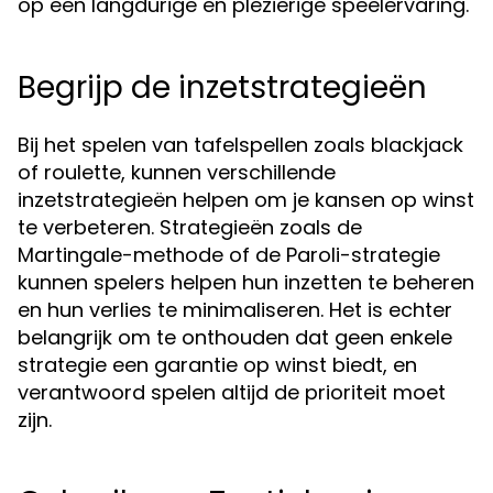
op een langdurige en plezierige speelervaring.
Begrijp de inzetstrategieën
Bij het spelen van tafelspellen zoals blackjack
of roulette, kunnen verschillende
inzetstrategieën helpen om je kansen op winst
te verbeteren. Strategieën zoals de
Martingale-methode of de Paroli-strategie
kunnen spelers helpen hun inzetten te beheren
en hun verlies te minimaliseren. Het is echter
belangrijk om te onthouden dat geen enkele
strategie een garantie op winst biedt, en
verantwoord spelen altijd de prioriteit moet
zijn.