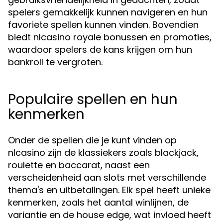
spelers gemakkelijk kunnen navigeren en hun
favoriete spellen kunnen vinden. Bovendien
biedt nlcasino royale bonussen en promoties,
waardoor spelers de kans krijgen om hun
bankroll te vergroten.
Populaire spellen en hun
kenmerken
Onder de spellen die je kunt vinden op
nlcasino zijn de klassiekers zoals blackjack,
roulette en baccarat, naast een
verscheidenheid aan slots met verschillende
thema's en uitbetalingen. Elk spel heeft unieke
kenmerken, zoals het aantal winlijnen, de
variantie en de house edge, wat invloed heeft