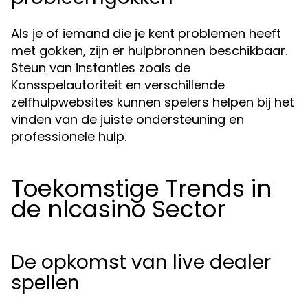
Als je of iemand die je kent problemen heeft
met gokken, zijn er hulpbronnen beschikbaar.
Steun van instanties zoals de
Kansspelautoriteit en verschillende
zelfhulpwebsites kunnen spelers helpen bij het
vinden van de juiste ondersteuning en
professionele hulp.
Toekomstige Trends in
de nlcasino Sector
De opkomst van live dealer
spellen