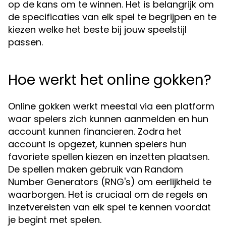
op de kans om te winnen. Het is belangrijk om
de specificaties van elk spel te begrijpen en te
kiezen welke het beste bij jouw speelstijl
passen.
Hoe werkt het online gokken?
Online gokken werkt meestal via een platform
waar spelers zich kunnen aanmelden en hun
account kunnen financieren. Zodra het
account is opgezet, kunnen spelers hun
favoriete spellen kiezen en inzetten plaatsen.
De spellen maken gebruik van Random
Number Generators (RNG's) om eerlijkheid te
waarborgen. Het is cruciaal om de regels en
inzetvereisten van elk spel te kennen voordat
je begint met spelen.