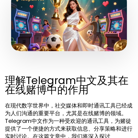
理解Telegram中文及其在
在线赌博中的作用
在现代数字世界中，社交媒体和即时通讯工具已经成
为人们沟通的重要平台，尤其是在线赌博的领域。
Telegram中文作为一种受欢迎的通讯工具，为赌徒
提供了一个便捷的方式来获取信息、分享策略和进行
实时讨论。在这篇文章中，我们将深入探讨