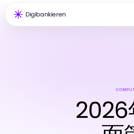
Digibankieren
COMPUT
202