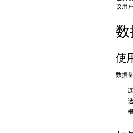
议用
数
使
数据
选