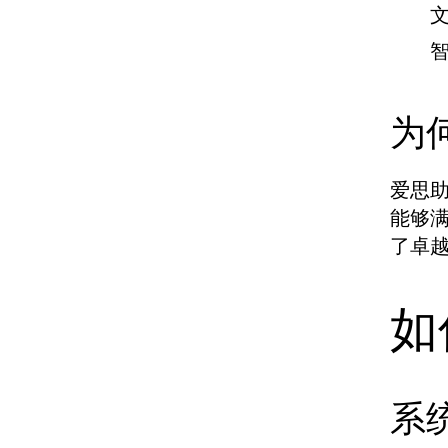
为
爱思
能够
了卓
如
系