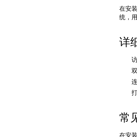
在安装
统，
详
常
在安