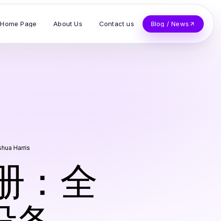
Home Page
About Us
Contact us
Blog / News
hua Harris
手册：全