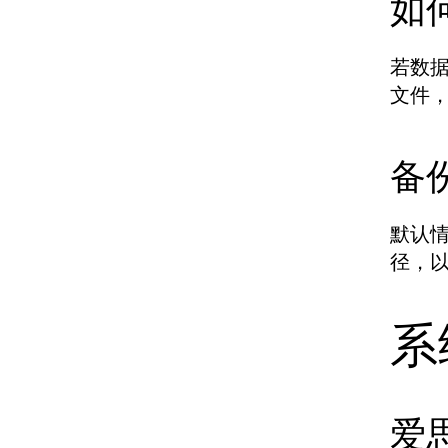
如
若数
文件
备
默认
径，
系
爱