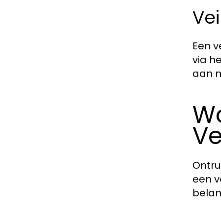
Vei
Een v
via h
aan m
Wo
Ve
Ontru
een v
belan