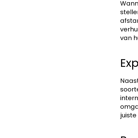
Wanne
stelle
afsta
verhu
van h
Exp
Naast
soort
inter
omgaa
juist