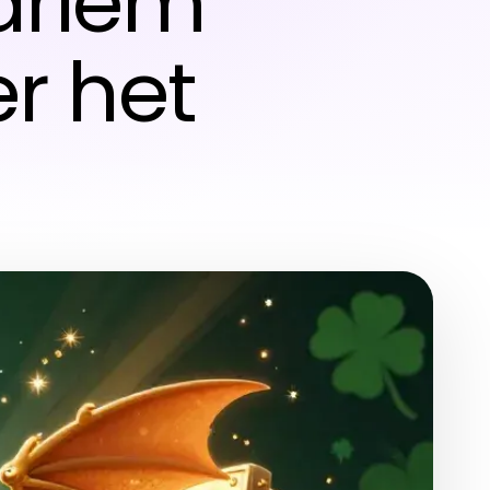
aarlem
r het