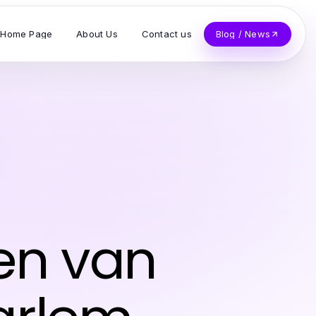
Home Page
About Us
Contact us
Blog / News
en van