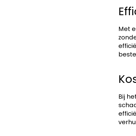
Eff
Met e
zonde
effic
best
Kos
Bij h
schad
effic
verhui