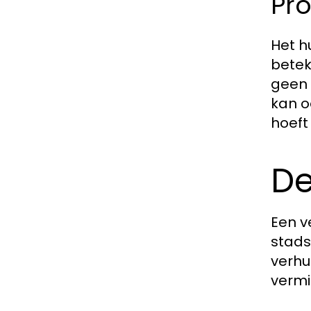
Pro
Het h
betek
geen 
kan o
hoeft
De
Een v
stads
verhui
vermi