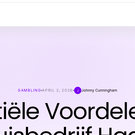
GAMBLING
APRIL 2, 2026
Johnny Cunningham
J
tiële Voordel